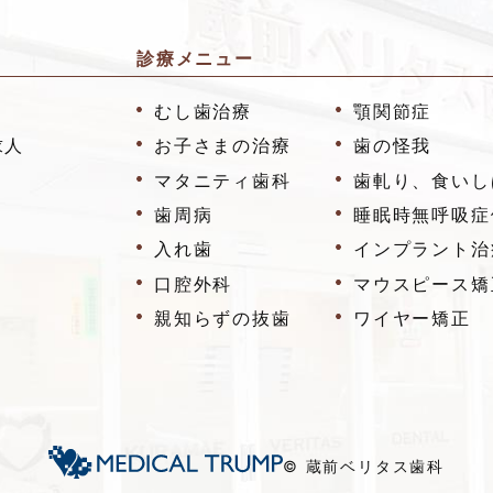
診療メニュー
むし歯治療
顎関節症
求人
お子さまの治療
歯の怪我
マタニティ歯科
歯軋り、食いし
歯周病
睡眠時無呼吸症
入れ歯
インプラント治
口腔外科
マウスピース矯
親知らずの抜歯
ワイヤー矯正
© 蔵前ベリタス歯科