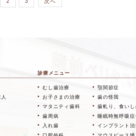
2
3
次へ
診療メニュー
むし歯治療
顎関節症
求人
お子さまの治療
歯の怪我
マタニティ歯科
歯軋り、食いし
歯周病
睡眠時無呼吸症
入れ歯
インプラント治
口腔外科
マウスピース矯